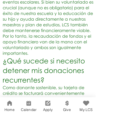
eventos escolares. Si bien su voluntariado es
crucial (aunque no es obligatorio) para el
éxito de nuestra escuela y la educación de
su hijo y ayuda directamente a nuestros
maestros y plan de estudios, LCS también
debe mantenerse financieramente viable.
Por lo tanto, la recaudación de fondos y el
apoyo financiero van de la mano con el
voluntariado y ambos son igualmente
importantes.
¿Qué sucede si necesito
detener mis donaciones
recurrentes?
Como donante sostenible, su tarjeta de
crédito se facturará convenientemente
cada mes.
Si necesita suspender su membresía,
Home
Calendar
Apply
Give
My LCS
comuníquese con
development@larchmontcharter.org
.
¿Qué sucede si mis
ingresos mensuales son