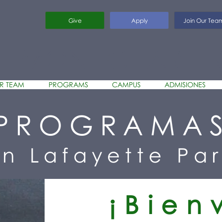
Give
Apply
Join Our Tea
CHMONT CHARTE
R TEAM
PROGRAMS
CAMPUS
ADMISIONES
PROGRAMA
n Lafayette Pa
¡Bien