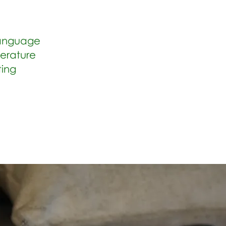
Language
iterature
ting