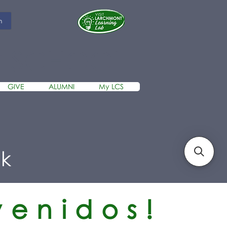
m
R SCHOOL
GIVE
ALUMNI
My LCS
S
rk
venidos!