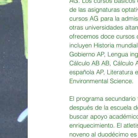
AG. Los cursos básicos 
de las asignaturas optati
cursos AG para la admisi
otras universidades alta
ofrecemos doce cursos 
incluyen Historia mundia
Gobierno AP, Lengua ingl
Cálculo AB AB, Cálculo 
española AP, Literatura 
Environmental Science.
El programa secundario 
después de la escuela d
buscar apoyo académico 
enriquecimiento. El atlet
noveno al duodécimo es 