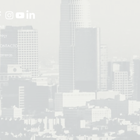
AR
PPLY
ONTACTO
arreras