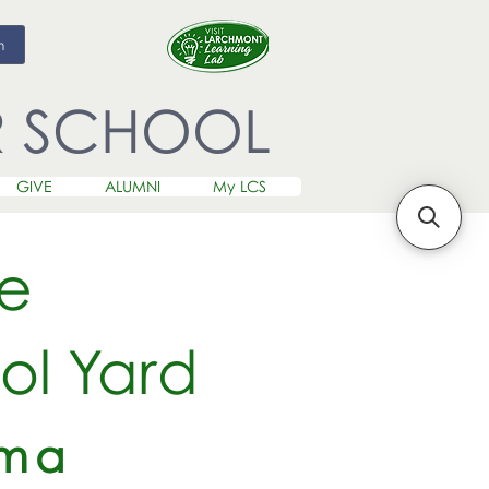
m
R SCHOOL
GIVE
ALUMNI
My LCS
le
ol Yard
lma