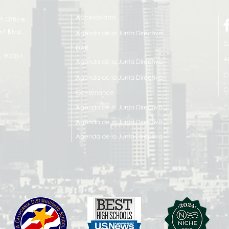
Accesibilidad
t Office
t Blvd.
Agenda de la Junta Directiva
D
DAR
A 90004
A
Agenda de la Junta Directiva
C
Agenda de la Junta Directiva
C
Governance
Agenda de la Junta Directiva
Agenda de la Junta Directiva
Agenda de la Junta Directiva