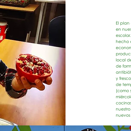
El plan
en nue
escolar
hecho d
economa
produc
local d
de for
antibió
y fresc
de temp
(como s
miércol
cocinas
nuestro
nuevos 