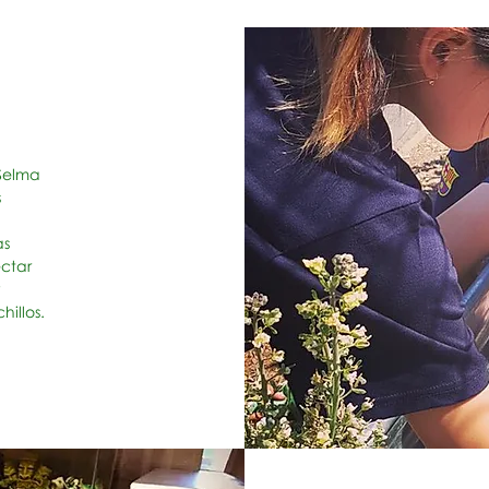
 Selma
s
as
ctar
y
hillos.