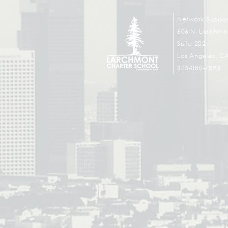
Network Suppor
606 N. Larchmon
Suite 202
Los Angeles, C
323-380-7893