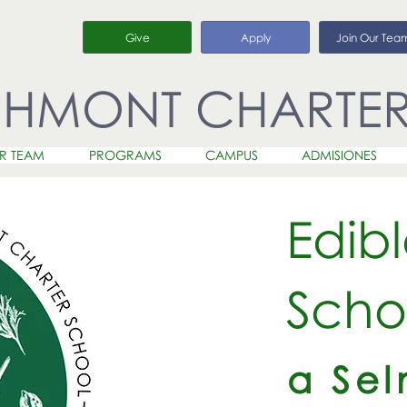
Give
Apply
Join Our Tea
CHMONT CHARTE
R TEAM
PROGRAMS
CAMPUS
ADMISIONES
Edib
Scho
a Se