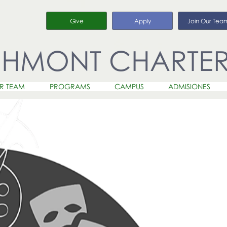
Give
Apply
Join Our Tea
CHMONT CHARTE
R TEAM
PROGRAMS
CAMPUS
ADMISIONES