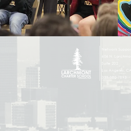
Network Suppor
606 N. Larchmon
Suite 202
Los Angeles, C
323-380-7893