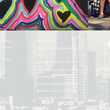
Accesibilidad
t Office
t Blvd.
Agenda de la Junta Directiva
D
DAR
A 90004
A
Agenda de la Junta Directiva
C
Agenda de la Junta Directiva
C
Governance
Agenda de la Junta Directiva
Agenda de la Junta Directiva
Agenda de la Junta Directiva