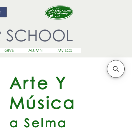
m
R SCHOOL
GIVE
ALUMNI
My LCS
Arte Y
Música
a Selma