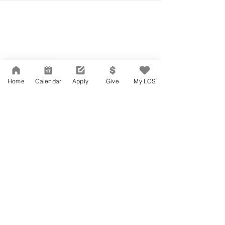
Network Support Office
606 N. Larchmont Blvd.
Suite 202
Los Angeles, CA 90004
323-380-7893
Home
Calendar
Apply
Give
My LCS
Accesibilidad
Carreras
Agenda de la Junta Directiva
CONTACTO
Agenda de la Junta Directiva
APPLY
DAR
DAR
Agenda de la Junta Directiva
Governance
Agenda de la Junta Directiva
Agenda de la Junta Directiva
Agenda de la Junta Directiva