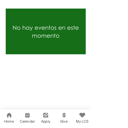
No hay eventos en este
momento
Network Support Office
606 N. Larchmont Blvd.
Suite 202
Los Angeles, CA 90004
323-380-7893
Accesibilidad
Carreras
Home
Calendar
Apply
Give
My LCS
Agenda de la Junta Directiva
CONTACTO