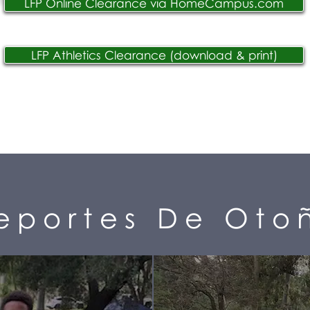
LFP Online Clearance via HomeCampus.com
LFP Athletics Clearance (download & print)
eportes De Oto