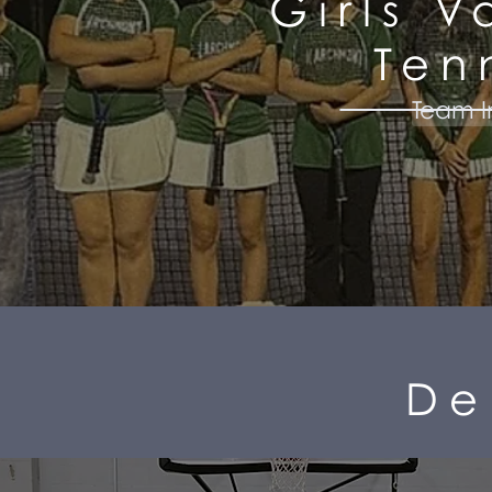
Girls V
Ten
Team I
De