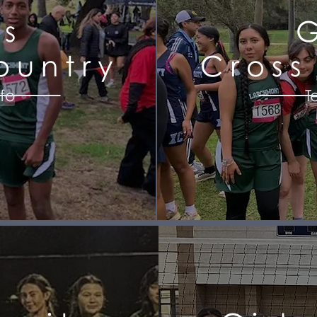
ys
G
ountry
Cross
fo
T