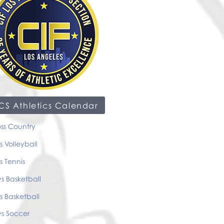
CS Athletics Calendar
ss Country
ls Volleyball
ls Tennis
s Basketball
ls Basketball
ys Soccer