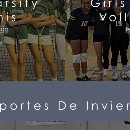
arsity
Girls
nis
Vol
nfo
T
portes De Invie