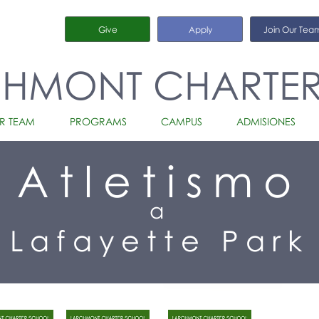
Give
Apply
Join Our Tea
CHMONT CHARTE
R TEAM
PROGRAMS
CAMPUS
ADMISIONES
Atletismo
a
Lafayette Park