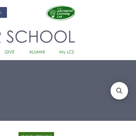
m
R SCHOOL
GIVE
ALUMNI
My LCS