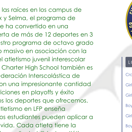
las raíces en los campus de
ax y Selma, el programa de
se ha convertido en una
erta de más de 12 deportes en 3
stro programa de octavo grado
to masivo en asociación con la
 atletismo juvenil interescolar
L
t Charter High School también es
deración Interscolástica de
Cro
 con una impresionante cantidad
Gir
iciones en playoffs y éxito
Gir
os los deportes que ofrecemos.
Boy
tletismo en LFP enseña
Gir
los estudiantes pueden aplicar a
vida. Cada atleta tiene la
Bo