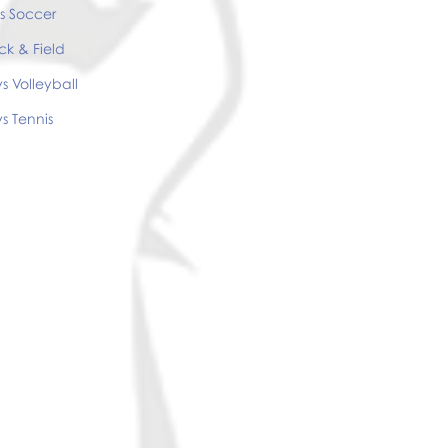
ls Soccer
ck & Field
s Volleyball
s Tennis