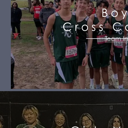
Bo
Cross C
Team In