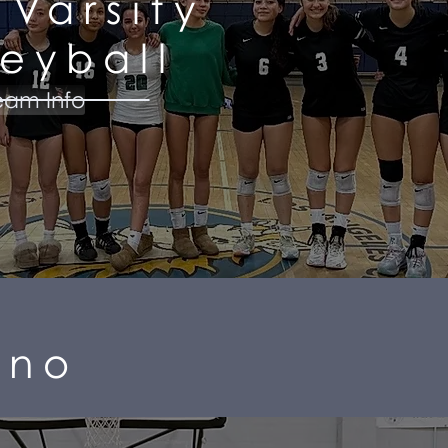
 Varsity
leyball
eam Info
rno