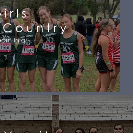
irls
 Country
eam Info