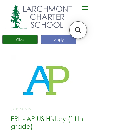
LARCHMONT
CHARTER
SCHOOL
Give
Apply
SKU: 2AP-US11
FRL - AP US History (11th
grade)